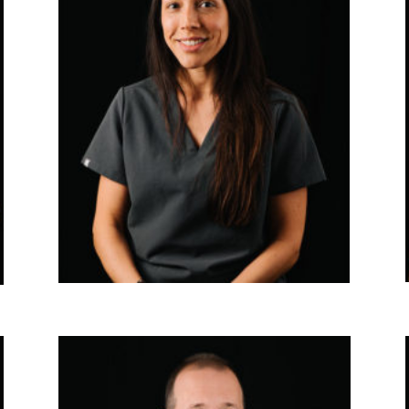
JESSICA MARÍN
Ortodoncia y odontopediatría