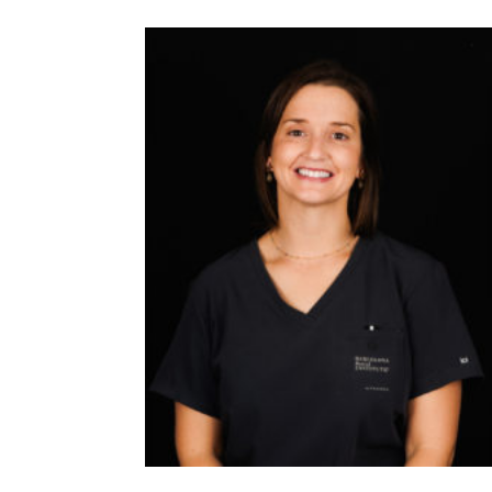
Equipo higienistas y auxiliar
CARMEN NAVARRO