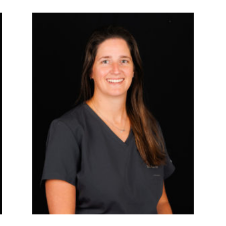
Equipo higienistas y auxiliar
IRENE GISBERT