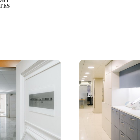
ORT
TES