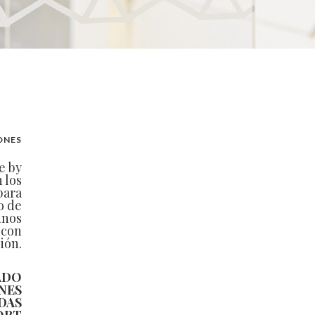
ONES
e by
 los
para
o de
unos
 con
ión.
ADO
NES
DAS